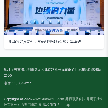
用场景定义硬件，英码科技破解边缘计算密码
地址：云南省昆明市盘龙区北京路延长线东侧好世界花园D幢25层
2505号
电话：1335442**
Copyright © 2026
www.xuanwtku.com
昆明顶播科技
昆明顶播科
技有限公司
昆明顶播科技
版权所有
Sitemap