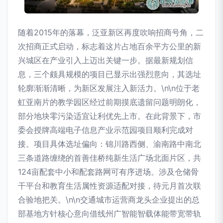
随着2015年的落幕，泛亚新区再度吹响招商号角，二
次招商正式启动，标志着这片占地百余平方公里的新
兴城区在产业引入上迈出关键一步。据最新规划信
息，三个颇具规模的项目已显示出强烈意向，其选址
轮廓渐渐清晰，为新区发展注入新活力。\n\n位于老
虹亚南片的教学园区经过前期摸底遗留问题明朗化，
部分地块零污染适宜让利优先上市。在此背景下，市
委会授牌高端电子信息产业示范园项目顺利完成对
接。项目具体选址偏向：锦川路西侧、渝南路中南北
三条道路缠绕的首善佳桥纯新生活广场北面片区，共
124亩配套中小和配套路网可有序进场。涉及仓储骨
干平台和教育生活属性资源适配对接，待元月首次联
合验地把关。\n\n交通城市运营商龙头企业提出的总
部基地方针核心意向借线州广智能智载体能带宽带轨