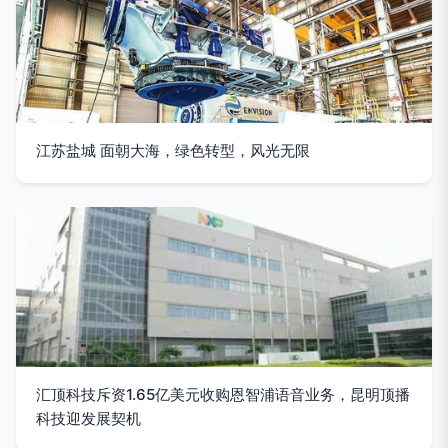
江苏盐城 面朝大海，绿色转型，风光无限
汇顶科技斥资1.65亿美元收购恩智浦语音业务，昆明顶播
科技迎发展契机