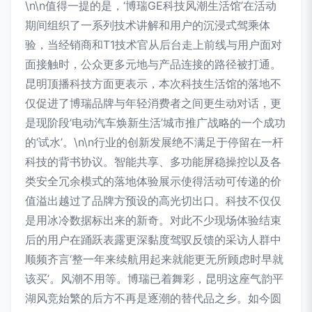
\n\n值得一提的是，‘博瑞GE科技风潮生活馆’在活动
期间组织了一系列技术讲解和用户的沉浸式驾乘体
验，当经销商和T1技术官从后台走上前线与用户面对
面接触时，公众更多元地与产品连接的路径被打通。
昆明顶播科技方面更表示，本次科技生活馆的落地不
仅促进了博瑞品牌与年轻消费者之间更生动对话，更
是现阶段‘电动汽车焕新生活’城市推广战略的一个成功
的‘试水’。\n\n行业的创新发展绝不满足于停留在一杆
科技的背书协议。智能共享、多功能屏稳操控以及各
类安全冗余模式的落地体验展示使得活动可传递的价
值溢出越过了品牌方预设的高光切出口。科技不仅仅
是用冰冷数据标出来的新奇。对此不少现场体验结束
后的用户在踊跃表露更深黏度驾驭反馈的采访人群中
顺频齐言‘整一年来续航用起来就能更无所顾虑时早就
该买’。风潮不用等。博瑞已着舞彩，昆明这座气韵平
湖风竞始繁的后方不再是逐潮的替代品之乡。如今圆