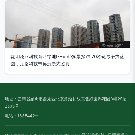
昆明泛亚科技新区绿地I-Home实景探访 20秒览尽潜力蓝
图，顶播科技带你沉浸式鉴真
地址：云南省昆明市盘龙区北京路延长线东侧好世界花园D幢25层
2505号
电话：1335442**